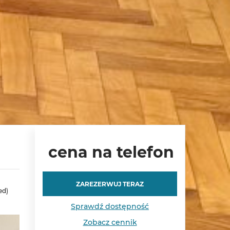
cena na telefon
ZAREZERWUJ TERAZ
ed)
Sprawdź dostępność
Zobacz cennik