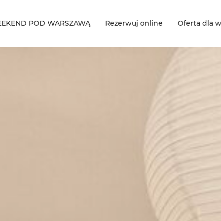
EKEND POD WARSZAWĄ
Rezerwuj online
Oferta dla w