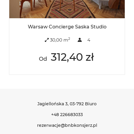
Warsaw Concierge Saska Studio
2
30,00 m
4
312,40 zł
Od
Jagiellońska 3
, 03-792 Biuro
+48 226683033
rezerwacje@bnbkonsjerz.pl