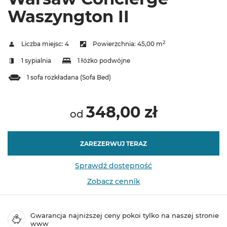
Waszyngton II
2
Liczba miejsc:
4
Powierzchnia:
45,00 m
1 sypialnia
1 łóżko podwójne
1 sofa rozkładana (Sofa Bed)
348,00 zł
od
ZAREZERWUJ TERAZ
Sprawdź dostępność
Zobacz cennik
Gwarancja najniższej ceny pokoi tylko na naszej stronie
www