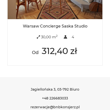
Warsaw Concierge Saska Studio
2
30,00 m
4
312,40 zł
Od
Jagiellońska 3
, 03-792 Biuro
+48 226683033
rezerwacje@bnbkonsjerz.pl