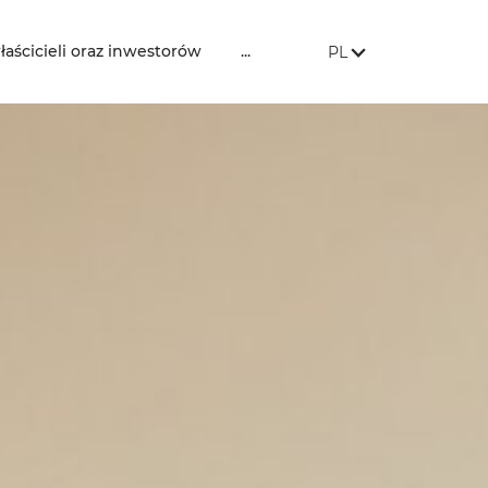
JĘZYK STRONY:
, POKAŻ DOSTĘPNE 
łaścicieli oraz inwestorów
...
PL