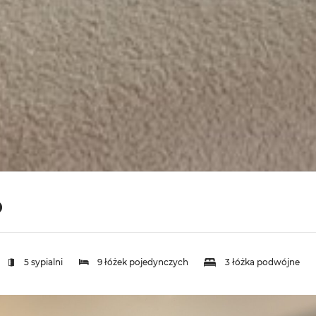
o
5 sypialni
9 łóżek pojedynczych
3 łóżka podwójne