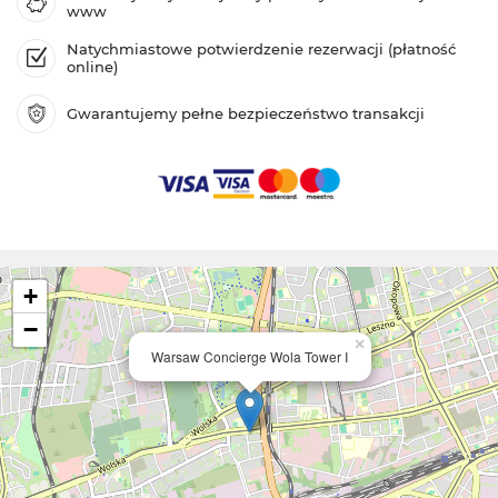
www
Natychmiastowe potwierdzenie rezerwacji (płatność
online)
Gwarantujemy pełne bezpieczeństwo transakcji
+
−
×
Warsaw Concierge Wola Tower I