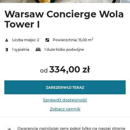
Warsaw Concierge Wola
Tower I
2
Liczba miejsc:
2
Powierzchnia:
15,00 m
1 sypialnia
1 duże łóżko podwójne
334,00 zł
od
ZAREZERWUJ TERAZ
Sprawdź dostępność
Zobacz cennik
Gwarancja najniższej ceny pokoi tylko na naszej stronie