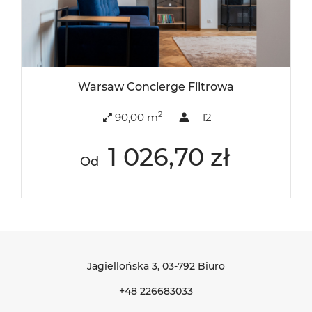
Warsaw Concierge Filtrowa
2
90,00 m
12
1 026,70 zł
Od
Jagiellońska 3
, 03-792 Biuro
+48 226683033