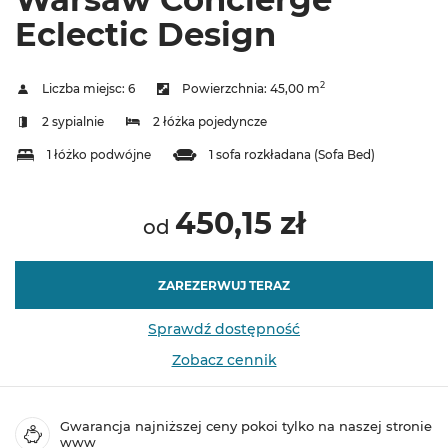
Eclectic Design
2
Liczba miejsc:
6
Powierzchnia:
45,00 m
2 sypialnie
2 łóżka pojedyncze
1 łóżko podwójne
1 sofa rozkładana (Sofa Bed)
450,15 zł
od
ZAREZERWUJ TERAZ
Sprawdź dostępność
Zobacz cennik
Gwarancja najniższej ceny pokoi tylko na naszej stronie
www