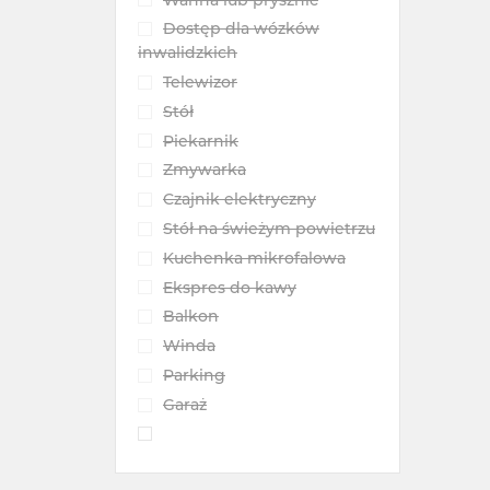
Dostęp dla wózków
inwalidzkich
Telewizor
Stół
Piekarnik
Zmywarka
Czajnik elektryczny
Stół na świeżym powietrzu
Kuchenka mikrofalowa
Ekspres do kawy
Balkon
Winda
Parking
Garaż