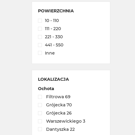
POWIERZCHNIA
10 - 110
111 - 220
221 - 330
441 - 550
Inne
LOKALIZACJA
Ochota
Filtrowa 69
Grójecka 70
Grójecka 26
Warszewickiego 3
Dantyszka 22