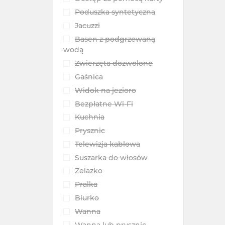
Poduszka syntetyczna
Jacuzzi
Basen z podgrzewaną
wodą
Zwierzęta dozwolone
Gaśnica
Widok na jezioro
Bezpłatne Wi-Fi
Kuchnia
Prysznic
Telewizja kablowa
Suszarka do włosów
Żelazko
Pralka
Biurko
Wanna
Wanna lub prysznic