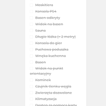
Moskitiera
Konsola PS4
Basen odkryty
Widok na basen
Sauna
Długie łóżka (> 2 metry)
Konsola do gier
Puchowa poduszka
Wnęka kuchenna
Basen
Widok na punkt
orientacyjny
Kominek
Czujnik tlenku węgla
Zwierzęta dozwolone
Klimatyzacja
Dostęp za pomocą karty