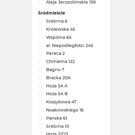
Aleje Jerozolimskie 159
Śródmieście
Srebrna 6
Królewska 45
Wspólna 65
al. Niepodległości 245
Pereca 2
Chmielna 122
Bagno 7
Bracka 20A
Hoża 5A A
Hoża 5A B
Koszykowa 47
Noakowskiego 16
Panska 61
Srebrna 10
Hoża 21/23