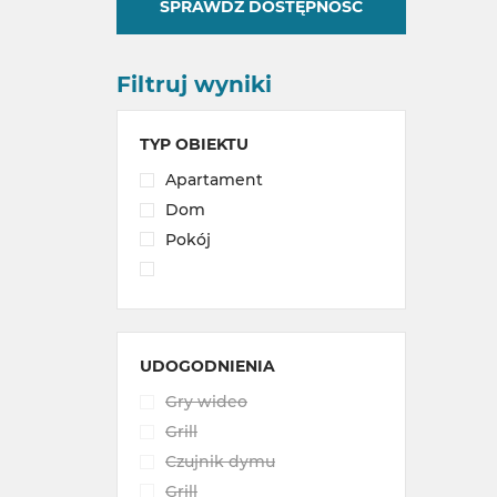
SPRAWDŹ DOSTĘPNOŚĆ
Filtruj wyniki
TYP OBIEKTU
Apartament
Dom
Pokój
UDOGODNIENIA
Gry wideo
Grill
Czujnik dymu
Grill