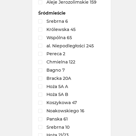
Aleje Jerozolimskie 159
Śródmieście
Srebrna 6
Królewska 45
Wspólna 65
al. Niepodległości 245
Pereca 2
Chmielna 122
Bagno 7
Bracka 20A
Hoża 5A A
Hoża 5A B
Koszykowa 47
Noakowskiego 16
Panska 61
Srebrna 10
Hoża 21/23