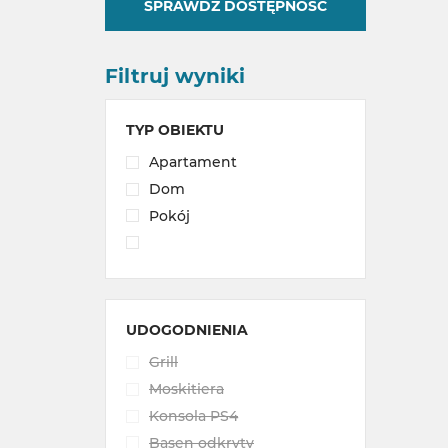
SPRAWDŹ DOSTĘPNOŚĆ
Filtruj wyniki
TYP OBIEKTU
Apartament
Dom
Pokój
UDOGODNIENIA
Grill
Moskitiera
Konsola PS4
Basen odkryty