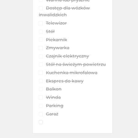
Dostęp dla wózków
inwalidzkich
Telewizor
Stół
Piekarnik
Zmywarka
Czajnik elektryczny
Stół na świeżym powietrzu
Kuchenka mikrofalowa
Ekspres do kawy
Balkon
Winda
Parking
Garaż