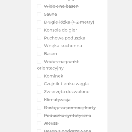
Widok na basen
Sauna
Długie łóżka (> 2 metry)
Konsola do gier
Puchowa poduszka
Wnęka kuchenna
Basen
Widok na punkt
orientacyjny
Kominek
Czujnik tlenku węgla
Zwierzęta dozwolone
Klimatyzacja
Dostęp za pomocą karty
Poduszka syntetyczna
Jacuzzi
Basen z podgrzewaną