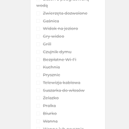
wodą
Zwierzęta dozwolone
Gaśnica
Widok na jezioro
Gry wideo
Grill
Czujnik dymu
Bezpłatne Wi-Fi
Kuchnia
Prysznic
Telewizja kablowa
Suszarka do włosów
Żelazko
Pralka
Biurko
Wanna
Wanna lub prysznic