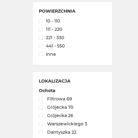
POWIERZCHNIA
10 - 110
111 - 220
221 - 330
441 - 550
Inne
LOKALIZACJA
Ochota
Filtrowa 69
Grójecka 70
Grójecka 26
Warszewickiego 3
Dantyszka 22